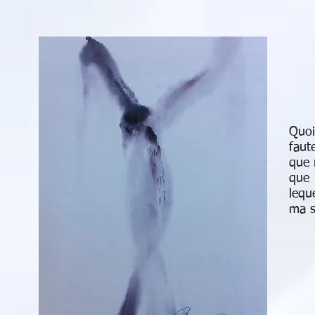
Quoi
faute
que 
que 
lequ
ma s