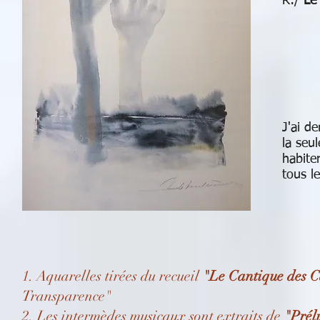
R:/
Le 
J'ai d
la seu
habite
tous l
1. Aquarelles tirées du recueil
"Le Cantique des C
Transparence"
2. Les intermèdes musicaux sont extraits de
"Prél