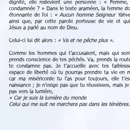
dignité, elle redevient une personne : « Femme,
condamnée ? » Dans le texte araméen, la femme d
étonnante de foi :
« Aucun homme Seigneur Yahv
ainsi que, par cette parole porteuse de vie et qu
Jésus a parlé au nom de Dieu.
Celui-ci lui dit alors :
« Va et ne pêche plus »
.
Comme les hommes qui t’accusaient, mais qui sont
prends conscience de tes péchés. Va, prends la rout
te condamne pas. Je t’accueille avec tes faibless
espace de liberté où tu pourras prendre ta vie en m
car ma miséricorde tu l’as pour toujours, elle t’
naissance ; je n’exige pas que tu réussisses, mais je t
pas vers la lumière,
« Car je suis la lumière du monde
Celui qui me suit ne marchera pas dans les ténèbres.