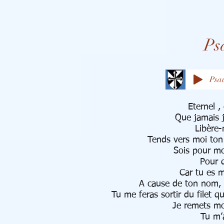
Ps
Psa
Eternel ,
Que jamais j
Libère-
Tends vers moi ton 
Sois pour mo
Pour q
Car tu es m
A cause de ton nom, 
Tu me feras sortir du filet q
Je remets mo
Tu m’a