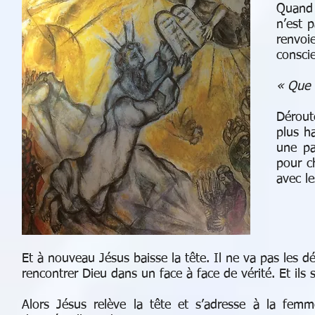
Quand 
n’est 
renvoi
conscie
« Que c
Dérout
plus h
une pa
pour c
avec le
Et à nouveau Jésus baisse la tête. Il ne va pas les défi
rencontrer Dieu dans un face à face de vérité. Et ils
Alors Jésus relève la tête et s’adresse à la femm