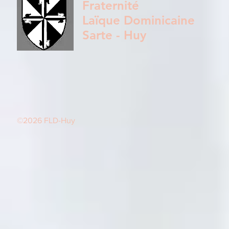
Fraternité
Laïque Dominicaine
Sarte - Huy
©2026 FLD-Huy