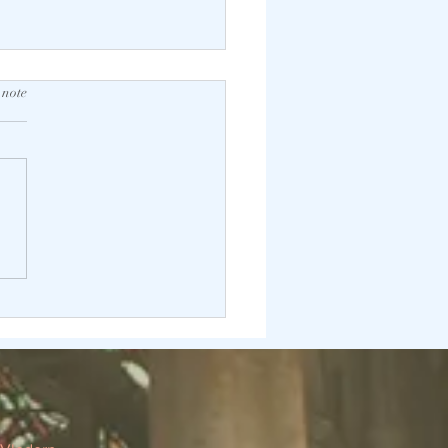
 note
slam entre tradition et
rture »