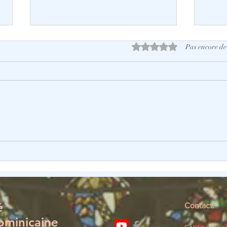
Pas encore de
Noté 0 étoile sur 5.
« Tensions et identité dans le
« L’i
protestantisme »
ouve
té
Contact:
ominicaine