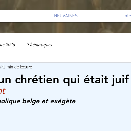
NEUVAINES
Int
ine 2026
Thématiques
i
1 min de lecture
un chrétien qui était juif
nt
olique belge et exégète 